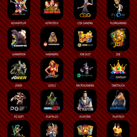
ADVANTPLAY
ASTROTECH
CQ9 GAMING
FLOWGAMING
GAMATRON
HABANERO
ION SLOT
JDB
JOKER
LIVE22
MICROGAMING
ONETOUCH
PG SOFT
PLAY’N GO
PLAYSTAR
PLAYTECH