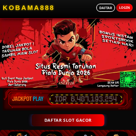
KOBAMA888
LOGIN
DAFTAR
DAFTAR SLOT GACOR